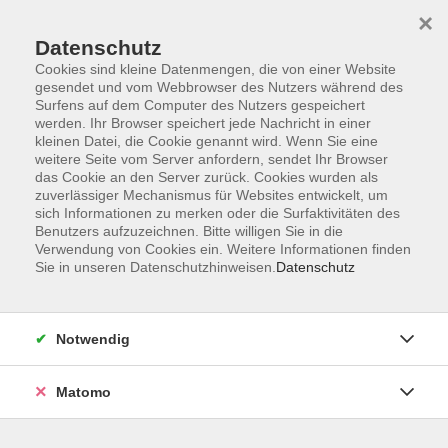
Startseite
Programm
Sprachen lernen
Ermäßigungen
×
Informationen
vhs-Sinfonieorchester
Über uns
Kontakt
Datenschutz
Cookies sind kleine Datenmengen, die von einer Website
gesendet und vom Webbrowser des Nutzers während des
Surfens auf dem Computer des Nutzers gespeichert
werden. Ihr Browser speichert jede Nachricht in einer
kleinen Datei, die Cookie genannt wird. Wenn Sie eine
weitere Seite vom Server anfordern, sendet Ihr Browser
Skip to main content
das Cookie an den Server zurück. Cookies wurden als
zuverlässiger Mechanismus für Websites entwickelt, um
sich Informationen zu merken oder die Surfaktivitäten des
Der Kurs konnte nicht gefunden werden.
Benutzers aufzuzeichnen. Bitte willigen Sie in die
Verwendung von Cookies ein. Weitere Informationen finden
Sie in unseren Datenschutzhinweisen.
Datenschutz
AGB
Notwendig
Datenschutzerklärung
Impressum
Matomo
Widerruf