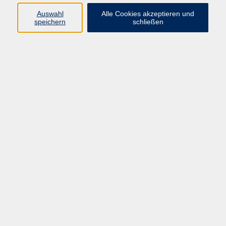
Auswahl
Alle Cookies akzeptieren und
speichern
schließen
Geschäftsstelle Mettmann
Schwarzbachstraße 28
40822 Mettmann
info@vhs-mettmann.de
Tel: (0 21 04) 13 92-0
Fax: (0 21 04) 13 92 92