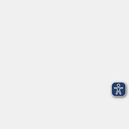
Schulstraße 7
42489 Wülfrath
info@vhs-mettmann.de
Tel: (0 20 58) 91 00 24
Fax: (0 20 14) 13 92 92