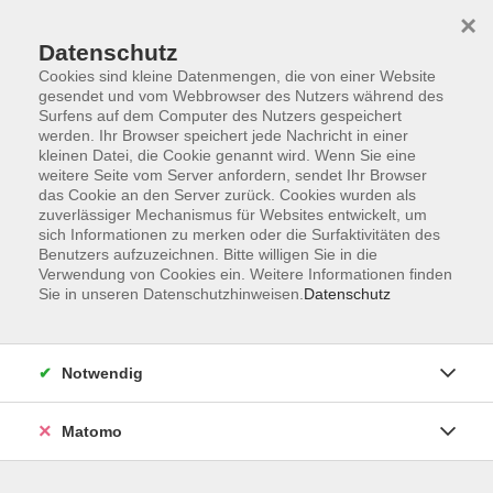
Startseite
Programm
Sprachen lernen
Ermäßigungen
×
Informationen
vhs-Sinfonieorchester
Über uns
Kontakt
Datenschutz
Cookies sind kleine Datenmengen, die von einer Website
gesendet und vom Webbrowser des Nutzers während des
Surfens auf dem Computer des Nutzers gespeichert
werden. Ihr Browser speichert jede Nachricht in einer
kleinen Datei, die Cookie genannt wird. Wenn Sie eine
weitere Seite vom Server anfordern, sendet Ihr Browser
Skip to main content
das Cookie an den Server zurück. Cookies wurden als
zuverlässiger Mechanismus für Websites entwickelt, um
sich Informationen zu merken oder die Surfaktivitäten des
Der Kurs konnte nicht gefunden werden.
Benutzers aufzuzeichnen. Bitte willigen Sie in die
Verwendung von Cookies ein. Weitere Informationen finden
Sie in unseren Datenschutzhinweisen.
Datenschutz
AGB
Notwendig
Datenschutzerklärung
Impressum
Matomo
Widerruf