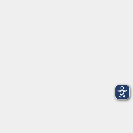
Schulstraße 7
42489 Wülfrath
info@vhs-mettmann.de
Tel: (0 20 58) 91 00 24
Fax: (0 20 14) 13 92 92