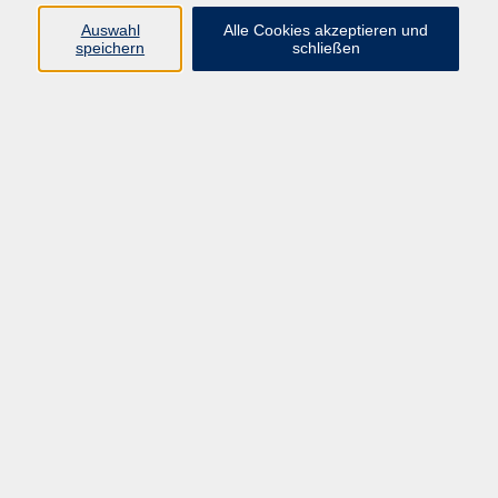
Auswahl
Alle Cookies akzeptieren und
speichern
schließen
Geschäftsstelle Mettmann
Schwarzbachstraße 28
40822 Mettmann
info@vhs-mettmann.de
Tel: (0 21 04) 13 92-0
Fax: (0 21 04) 13 92 92