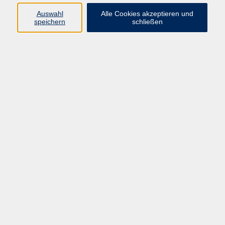
Auswahl
Alle Cookies akzeptieren und
speichern
schließen
Geschäftsstelle Mettmann
Schwarzbachstraße 28
40822 Mettmann
info@vhs-mettmann.de
Tel: (0 21 04) 13 92-0
Fax: (0 21 04) 13 92 92