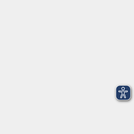
Schulstraße 7
42489 Wülfrath
info@vhs-mettmann.de
Tel: (0 20 58) 91 00 24
Fax: (0 20 14) 13 92 92