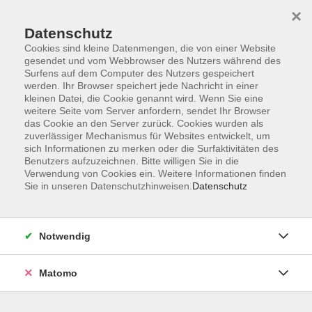
Startseite
Programm
Sprachen lernen
Ermäßigungen
×
Informationen
vhs-Sinfonieorchester
Über uns
Kontakt
Datenschutz
Cookies sind kleine Datenmengen, die von einer Website
gesendet und vom Webbrowser des Nutzers während des
Surfens auf dem Computer des Nutzers gespeichert
werden. Ihr Browser speichert jede Nachricht in einer
kleinen Datei, die Cookie genannt wird. Wenn Sie eine
weitere Seite vom Server anfordern, sendet Ihr Browser
Skip to main content
das Cookie an den Server zurück. Cookies wurden als
zuverlässiger Mechanismus für Websites entwickelt, um
sich Informationen zu merken oder die Surfaktivitäten des
Der Kurs konnte nicht gefunden werden.
Benutzers aufzuzeichnen. Bitte willigen Sie in die
Verwendung von Cookies ein. Weitere Informationen finden
Sie in unseren Datenschutzhinweisen.
Datenschutz
AGB
Notwendig
Datenschutzerklärung
Impressum
Matomo
Widerruf