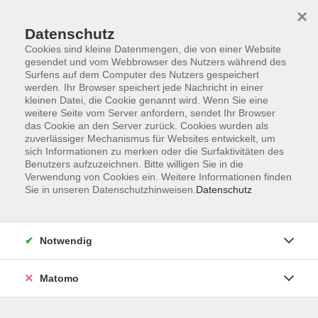
Startseite
Programm
Sprachen lernen
Ermäßigungen
×
Informationen
vhs-Sinfonieorchester
Über uns
Kontakt
Datenschutz
Cookies sind kleine Datenmengen, die von einer Website
gesendet und vom Webbrowser des Nutzers während des
Surfens auf dem Computer des Nutzers gespeichert
werden. Ihr Browser speichert jede Nachricht in einer
kleinen Datei, die Cookie genannt wird. Wenn Sie eine
weitere Seite vom Server anfordern, sendet Ihr Browser
Skip to main content
das Cookie an den Server zurück. Cookies wurden als
zuverlässiger Mechanismus für Websites entwickelt, um
sich Informationen zu merken oder die Surfaktivitäten des
Der Kurs konnte nicht gefunden werden.
Benutzers aufzuzeichnen. Bitte willigen Sie in die
Verwendung von Cookies ein. Weitere Informationen finden
Sie in unseren Datenschutzhinweisen.
Datenschutz
AGB
Notwendig
Datenschutzerklärung
Impressum
Matomo
Widerruf