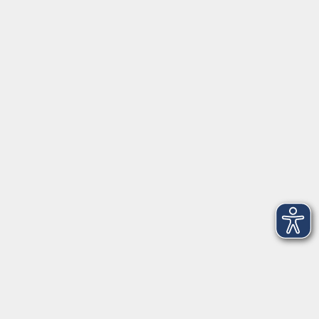
Schulstraße 7
42489 Wülfrath
info@vhs-mettmann.de
Tel: (0 20 58) 91 00 24
Fax: (0 20 14) 13 92 92