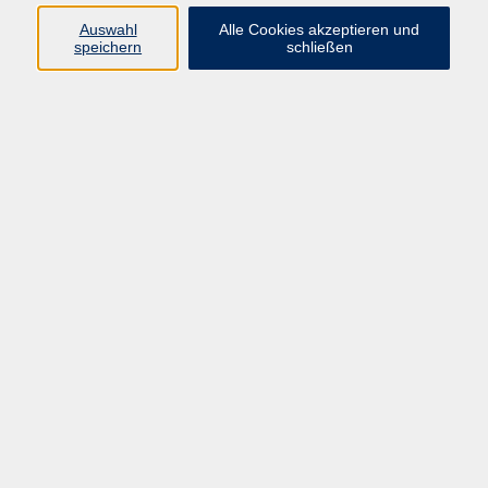
Auswahl
Alle Cookies akzeptieren und
speichern
schließen
Geschäftsstelle Mettmann
Schwarzbachstraße 28
40822 Mettmann
info@vhs-mettmann.de
Tel: (0 21 04) 13 92-0
Fax: (0 21 04) 13 92 92