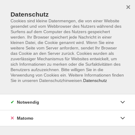
Startseite
Programm
Sprachen lernen
Ermäßigungen
×
Informationen
vhs-Sinfonieorchester
Über uns
Kontakt
Datenschutz
Cookies sind kleine Datenmengen, die von einer Website
gesendet und vom Webbrowser des Nutzers während des
Surfens auf dem Computer des Nutzers gespeichert
werden. Ihr Browser speichert jede Nachricht in einer
kleinen Datei, die Cookie genannt wird. Wenn Sie eine
weitere Seite vom Server anfordern, sendet Ihr Browser
Skip to main content
das Cookie an den Server zurück. Cookies wurden als
zuverlässiger Mechanismus für Websites entwickelt, um
sich Informationen zu merken oder die Surfaktivitäten des
Der Kurs konnte nicht gefunden werden.
Benutzers aufzuzeichnen. Bitte willigen Sie in die
Verwendung von Cookies ein. Weitere Informationen finden
Sie in unseren Datenschutzhinweisen.
Datenschutz
AGB
Notwendig
Datenschutzerklärung
Impressum
Matomo
Widerruf