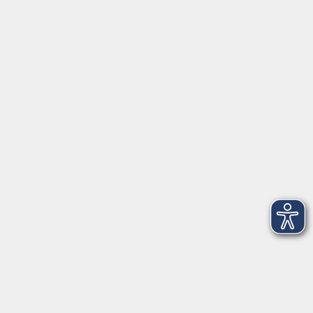
Schulstraße 7
42489 Wülfrath
info@vhs-mettmann.de
Tel: (0 20 58) 91 00 24
Fax: (0 20 14) 13 92 92