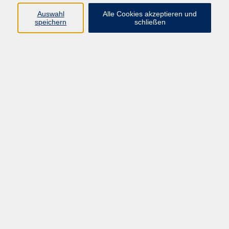
Auswahl
Alle Cookies akzeptieren und
speichern
schließen
Geschäftsstelle Mettmann
Schwarzbachstraße 28
40822 Mettmann
info@vhs-mettmann.de
Tel: (0 21 04) 13 92-0
Fax: (0 21 04) 13 92 92