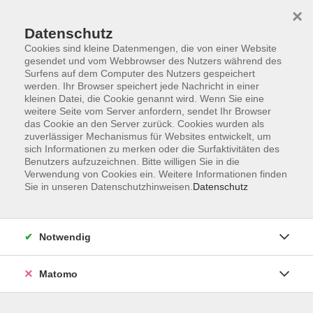
Startseite
Programm
Sprachen lernen
Ermäßigungen
×
Informationen
vhs-Sinfonieorchester
Über uns
Kontakt
Datenschutz
Cookies sind kleine Datenmengen, die von einer Website
gesendet und vom Webbrowser des Nutzers während des
Surfens auf dem Computer des Nutzers gespeichert
werden. Ihr Browser speichert jede Nachricht in einer
kleinen Datei, die Cookie genannt wird. Wenn Sie eine
weitere Seite vom Server anfordern, sendet Ihr Browser
Skip to main content
das Cookie an den Server zurück. Cookies wurden als
zuverlässiger Mechanismus für Websites entwickelt, um
sich Informationen zu merken oder die Surfaktivitäten des
Der Kurs konnte nicht gefunden werden.
Benutzers aufzuzeichnen. Bitte willigen Sie in die
Verwendung von Cookies ein. Weitere Informationen finden
Sie in unseren Datenschutzhinweisen.
Datenschutz
AGB
Notwendig
Datenschutzerklärung
Impressum
Matomo
Widerruf