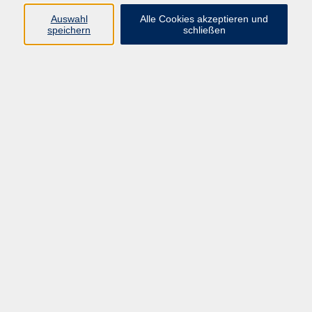
Auswahl
Alle Cookies akzeptieren und
speichern
schließen
Geschäftsstelle Mettmann
Schwarzbachstraße 28
40822 Mettmann
info@vhs-mettmann.de
Tel: (0 21 04) 13 92-0
Fax: (0 21 04) 13 92 92