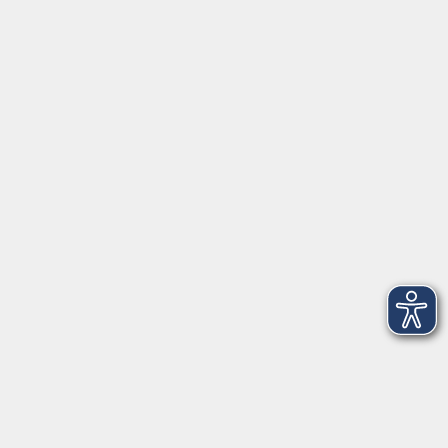
Schulstraße 7
42489 Wülfrath
info@vhs-mettmann.de
Tel: (0 20 58) 91 00 24
Fax: (0 20 14) 13 92 92