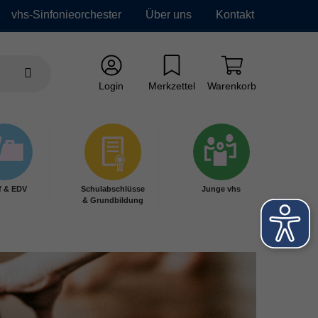
vhs-Sinfonieorchester
Über uns
Kontakt
Login
Merkzettel
Warenkorb
f & EDV
Schulabschlüsse
Junge vhs
& Grundbildung