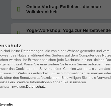
Online-Vortrag: Fettleber - die neue
Volkskrankheit
Yoga-Workshop: Yoga zur Herbstwende
zwischen Licht und Dunkel
enschutz
s sind kleine Datenmengen, die von einer Website gesendet und vom
Yoga-Workshop: Neumond Yoga -
owser des Nutzers während des Surfens auf dem Computer des Nutze
Dunkelheit als Quelle
chert werden. Ihr Browser speichert jede Nachricht in einer kleinen Dat
 genannt wird. Wenn Sie eine weitere Seite vom Server anfordern, se
owser das Cookie an den Server zurück. Cookies wurden als zuverlässi
ismus für Websites entwickelt, um sich Informationen zu merken oder
"Check dich selbst" - U can touch this -
tivitäten des Benutzers aufzuzeichnen. Bitte willigen Sie in die Verwen
okies ein. Weitere Informationen finden Sie in unseren
Brustkrebs
schutzhinweisen.
Datenschutz
Eine Veranstaltung zum Thema Brustkrebs in Koopera
mit der Krebsgesellschaft NRW e.V
twendig
Online-Vortrag: Von Arthrose bis zum