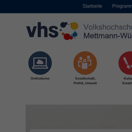
Startseite
Program
Skip to main content
Onlinekurse
Gesellschaft,
Kultu
Politik, Umwelt
Kreati