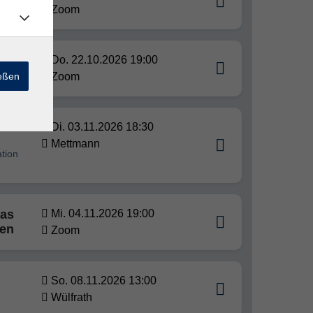
Zoom
Do. 22.10.2026 19:00
ießen
Zoom
Di. 03.11.2026 18:30
Mettmann
tion
Das
Mi. 04.11.2026 19:00
gen
Zoom
So. 08.11.2026 13:00
Wülfrath