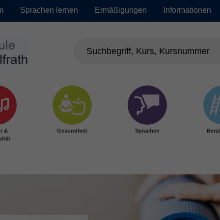
m
Sprachen lernen
Ermäßigungen
Informationen
r &
Gesundheit
Sprachen
Beru
vität