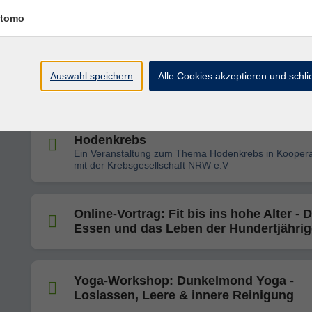
Gelenkersatz
tomo
Online-Vortrag: Einsamkeit als
Gesundheitsrisiko
Auswahl speichern
Alle Cookies akzeptieren und schl
"Check dich selbst" - U can touch this -
Hodenkrebs
Ein Veranstaltung zum Thema Hodenkrebs in Koopera
mit der Krebsgesellschaft NRW e.V
Online-Vortrag: Fit bis ins hohe Alter - 
Essen und das Leben der Hundertjähri
Yoga-Workshop: Dunkelmond Yoga -
Loslassen, Leere & innere Reinigung