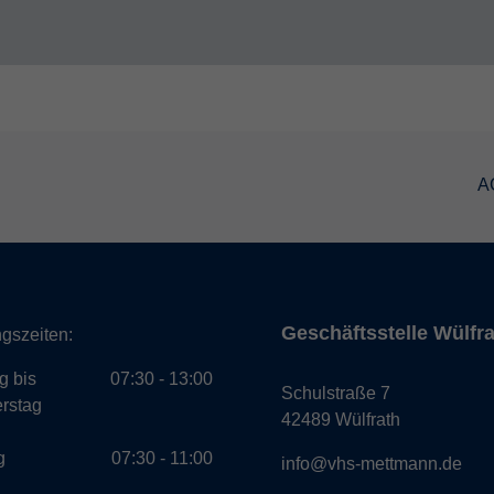
A
Geschäftsstelle Wülfr
gszeiten:
g bis
07:30 - 13:00
Schulstraße 7
rstag
42489 Wülfrath
g
07:30 - 11:00
info@vhs-mettmann.de