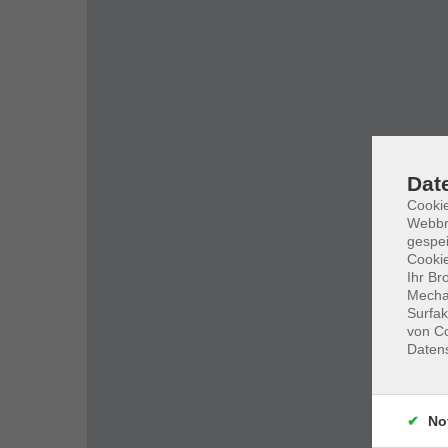
Dat
Cookie
Webbr
gespei
Cookie
Ihr Br
Mechan
Surfak
von Co
Daten
No