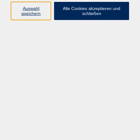
Auswahl
Alle Cookies akzeptieren und
speichern
schließen
Geschäftsstelle Mettmann
Schwarzbachstraße 28
40822 Mettmann
info@vhs-mettmann.de
Tel: (0 21 04) 13 92-0
Fax: (0 21 04) 13 92 92