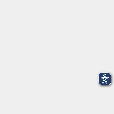
Schulstraße 7
42489 Wülfrath
info@vhs-mettmann.de
Tel: (0 20 58) 91 00 24
Fax: (0 20 14) 13 92 92