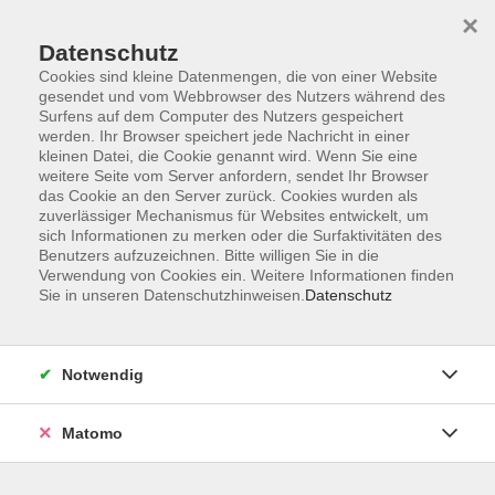
Startseite
Programm
Sprachen lernen
Ermäßigungen
×
Informationen
vhs-Sinfonieorchester
Über uns
Kontakt
Datenschutz
Cookies sind kleine Datenmengen, die von einer Website
gesendet und vom Webbrowser des Nutzers während des
Surfens auf dem Computer des Nutzers gespeichert
werden. Ihr Browser speichert jede Nachricht in einer
kleinen Datei, die Cookie genannt wird. Wenn Sie eine
weitere Seite vom Server anfordern, sendet Ihr Browser
Skip to main content
das Cookie an den Server zurück. Cookies wurden als
zuverlässiger Mechanismus für Websites entwickelt, um
sich Informationen zu merken oder die Surfaktivitäten des
Der Kurs konnte nicht gefunden werden.
Benutzers aufzuzeichnen. Bitte willigen Sie in die
Verwendung von Cookies ein. Weitere Informationen finden
Sie in unseren Datenschutzhinweisen.
Datenschutz
AGB
Notwendig
Datenschutzerklärung
Impressum
Matomo
Widerruf