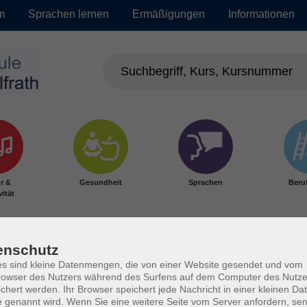
m
Sprachen lernen
Ermäßigungen
Informationen
r &
Gesundheit
Sprachen
Beru
vität
enschutz
s sind kleine Datenmengen, die von einer Website gesendet und vom
owser des Nutzers während des Surfens auf dem Computer des Nutze
chert werden. Ihr Browser speichert jede Nachricht in einer kleinen Dat
 genannt wird. Wenn Sie eine weitere Seite vom Server anfordern, se