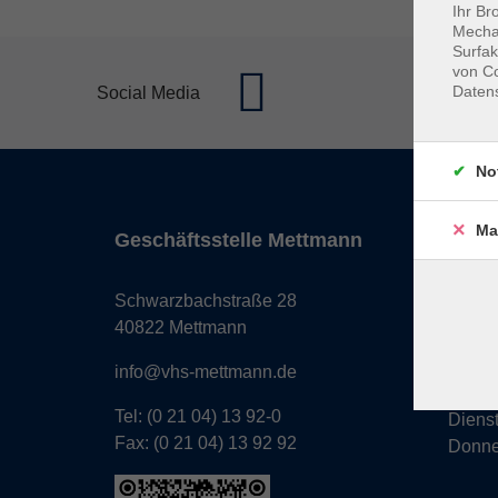
Ihr Br
Mechan
Surfak
von Co
Daten
Social Media
No
Ma
Geschäftsstelle Mettmann
Öffnun
Monta
Schwarzbachstraße 28
Donne
40822 Mettmann
Freita
info@vhs-mettmann.de
Tel: (0 21 04) 13 92-0
Diens
Fax: (0 21 04) 13 92 92
Donne