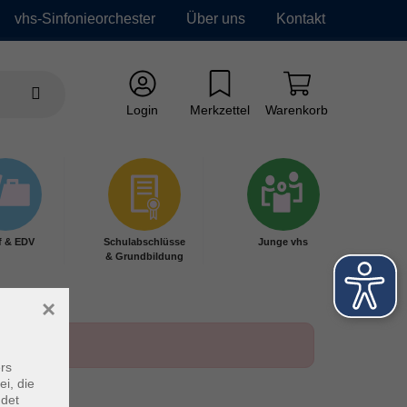
vhs-Sinfonieorchester
Über uns
Kontakt
Login
Merkzettel
Warenkorb
f & EDV
Schulabschlüsse
Junge vhs
& Grundbildung
×
rs
ei, die
ndet