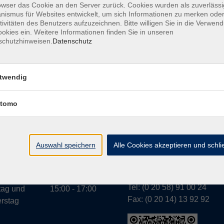
owser das Cookie an den Server zurück. Cookies wurden als zuverlässi
ismus für Websites entwickelt, um sich Informationen zu merken oder
tivitäten des Benutzers aufzuzeichnen. Bitte willigen Sie in die Verwen
okies ein. Weitere Informationen finden Sie in unseren
A
schutzhinweisen.
Datenschutz
twendig
tomo
Geschäftsstelle Wülfr
gszeiten:
g bis
07:30 - 13:00
Schulstraße 7
rstag
Auswahl speichern
Alle Cookies akzeptieren und schl
42489 Wülfrath
g
07:30 - 11:00
info@vhs-mettmann.de
Tel: (0 20 58) 91 00 24
tag und
15:00 - 17:00
Fax: (0 20 14) 13 92 92
rstag