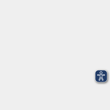
Schulstraße 7
42489 Wülfrath
info@vhs-mettmann.de
Tel: (0 20 58) 91 00 24
Fax: (0 20 14) 13 92 92