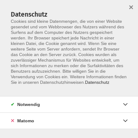
Startseite
Programm
Sprachen lernen
Ermäßigungen
×
Informationen
vhs-Sinfonieorchester
Über uns
Kontakt
Datenschutz
Cookies sind kleine Datenmengen, die von einer Website
gesendet und vom Webbrowser des Nutzers während des
Surfens auf dem Computer des Nutzers gespeichert
werden. Ihr Browser speichert jede Nachricht in einer
kleinen Datei, die Cookie genannt wird. Wenn Sie eine
weitere Seite vom Server anfordern, sendet Ihr Browser
Skip to main content
das Cookie an den Server zurück. Cookies wurden als
zuverlässiger Mechanismus für Websites entwickelt, um
sich Informationen zu merken oder die Surfaktivitäten des
Der Kurs konnte nicht gefunden werden.
Benutzers aufzuzeichnen. Bitte willigen Sie in die
Verwendung von Cookies ein. Weitere Informationen finden
Sie in unseren Datenschutzhinweisen.
Datenschutz
AGB
Notwendig
Datenschutzerklärung
Impressum
Matomo
Widerruf