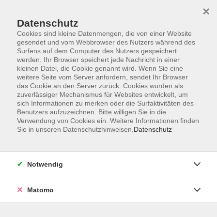
Startseite
Programm
Sprachen lernen
Ermäßigungen
×
Informationen
vhs-Sinfonieorchester
Über uns
Kontakt
Datenschutz
Cookies sind kleine Datenmengen, die von einer Website
gesendet und vom Webbrowser des Nutzers während des
Surfens auf dem Computer des Nutzers gespeichert
werden. Ihr Browser speichert jede Nachricht in einer
kleinen Datei, die Cookie genannt wird. Wenn Sie eine
weitere Seite vom Server anfordern, sendet Ihr Browser
Skip to main content
das Cookie an den Server zurück. Cookies wurden als
zuverlässiger Mechanismus für Websites entwickelt, um
sich Informationen zu merken oder die Surfaktivitäten des
Der Kurs konnte nicht gefunden werden.
Benutzers aufzuzeichnen. Bitte willigen Sie in die
Verwendung von Cookies ein. Weitere Informationen finden
Sie in unseren Datenschutzhinweisen.
Datenschutz
AGB
Notwendig
Datenschutzerklärung
Impressum
Matomo
Widerruf