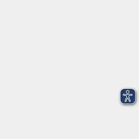
Schulstraße 7
42489 Wülfrath
info@vhs-mettmann.de
Tel: (0 20 58) 91 00 24
Fax: (0 20 14) 13 92 92