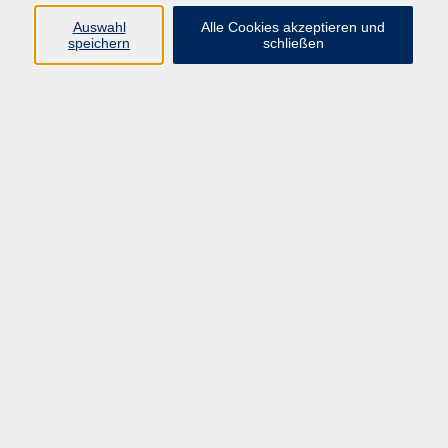
Auswahl
Alle Cookies akzeptieren und
speichern
schließen
Geschäftsstelle Mettmann
Schwarzbachstraße 28
40822 Mettmann
info@vhs-mettmann.de
Tel: (0 21 04) 13 92-0
Fax: (0 21 04) 13 92 92