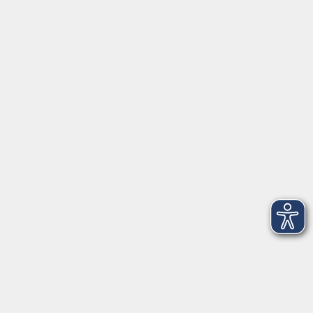
Schulstraße 7
42489 Wülfrath
info@vhs-mettmann.de
Tel: (0 20 58) 91 00 24
Fax: (0 20 14) 13 92 92