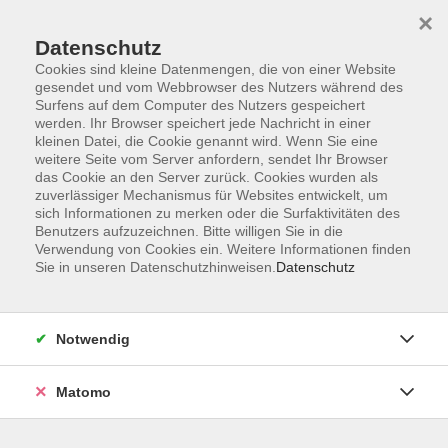
Startseite
Programm
Sprachen lernen
Ermäßigungen
×
Informationen
vhs-Sinfonieorchester
Über uns
Kontakt
Datenschutz
Cookies sind kleine Datenmengen, die von einer Website
gesendet und vom Webbrowser des Nutzers während des
Surfens auf dem Computer des Nutzers gespeichert
werden. Ihr Browser speichert jede Nachricht in einer
kleinen Datei, die Cookie genannt wird. Wenn Sie eine
weitere Seite vom Server anfordern, sendet Ihr Browser
Skip to main content
das Cookie an den Server zurück. Cookies wurden als
zuverlässiger Mechanismus für Websites entwickelt, um
sich Informationen zu merken oder die Surfaktivitäten des
Der Kurs konnte nicht gefunden werden.
Benutzers aufzuzeichnen. Bitte willigen Sie in die
Verwendung von Cookies ein. Weitere Informationen finden
Sie in unseren Datenschutzhinweisen.
Datenschutz
AGB
Notwendig
Datenschutzerklärung
Impressum
Matomo
Widerruf