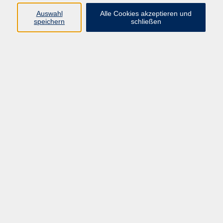
Auswahl
Alle Cookies akzeptieren und
speichern
schließen
Geschäftsstelle Mettmann
Schwarzbachstraße 28
40822 Mettmann
info@vhs-mettmann.de
Tel: (0 21 04) 13 92-0
Fax: (0 21 04) 13 92 92