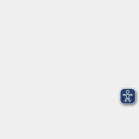
Schulstraße 7
42489 Wülfrath
info@vhs-mettmann.de
Tel: (0 20 58) 91 00 24
Fax: (0 20 14) 13 92 92