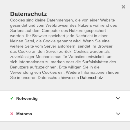
Startseite
Programm
Sprachen lernen
Ermäßigungen
×
Informationen
vhs-Sinfonieorchester
Über uns
Kontakt
Datenschutz
Cookies sind kleine Datenmengen, die von einer Website
gesendet und vom Webbrowser des Nutzers während des
Surfens auf dem Computer des Nutzers gespeichert
werden. Ihr Browser speichert jede Nachricht in einer
kleinen Datei, die Cookie genannt wird. Wenn Sie eine
weitere Seite vom Server anfordern, sendet Ihr Browser
Skip to main content
das Cookie an den Server zurück. Cookies wurden als
zuverlässiger Mechanismus für Websites entwickelt, um
sich Informationen zu merken oder die Surfaktivitäten des
Der Kurs konnte nicht gefunden werden.
Benutzers aufzuzeichnen. Bitte willigen Sie in die
Verwendung von Cookies ein. Weitere Informationen finden
Sie in unseren Datenschutzhinweisen.
Datenschutz
AGB
Notwendig
Datenschutzerklärung
Impressum
Matomo
Widerruf