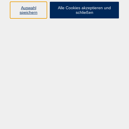
Auswahl
Alle Cookies akzeptieren und
speichern
schließen
Geschäftsstelle Mettmann
Schwarzbachstraße 28
40822 Mettmann
info@vhs-mettmann.de
Tel: (0 21 04) 13 92-0
Fax: (0 21 04) 13 92 92