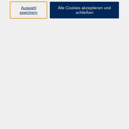
Thomas Krause
Auswahl
Alle Cookies akzeptieren und
Studienleiter Gesellschaft | Politik |
speichern
schließen
Umwelt, Kultur und Kreativität,
Schulabschlüsse, junge vhs
(0 21 04) 13 92-50
krause@vhs-mettmann.de
Ergebnisse filtern
Workshop: Sicher handeln in kulturell
vielfältigen Situationen
So. 27.09.2026 10:30
Mettmann