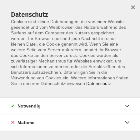
Startseite
Programm
Sprachen lernen
Ermäßigungen
×
Informationen
vhs-Sinfonieorchester
Über uns
Kontakt
Datenschutz
Cookies sind kleine Datenmengen, die von einer Website
gesendet und vom Webbrowser des Nutzers während des
Surfens auf dem Computer des Nutzers gespeichert
werden. Ihr Browser speichert jede Nachricht in einer
kleinen Datei, die Cookie genannt wird. Wenn Sie eine
weitere Seite vom Server anfordern, sendet Ihr Browser
Skip to main content
das Cookie an den Server zurück. Cookies wurden als
zuverlässiger Mechanismus für Websites entwickelt, um
sich Informationen zu merken oder die Surfaktivitäten des
Benutzers aufzuzeichnen. Bitte willigen Sie in die
Kommunikation
Verwendung von Cookies ein. Weitere Informationen finden
Sie in unseren Datenschutzhinweisen.
Datenschutz
Notwendig
6 Kurse
Matomo
zurück zu Gesellschaft | Politik | Umwelt