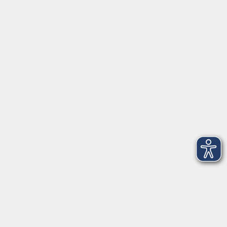
Donnerstag
Geschäftsstelle Wülfrath
Schulstraße 7
42489 Wülfrath
info@vhs-mettmann.de
Tel: (0 20 58) 91 00 24
Fax: (0 20 14) 13 92 92