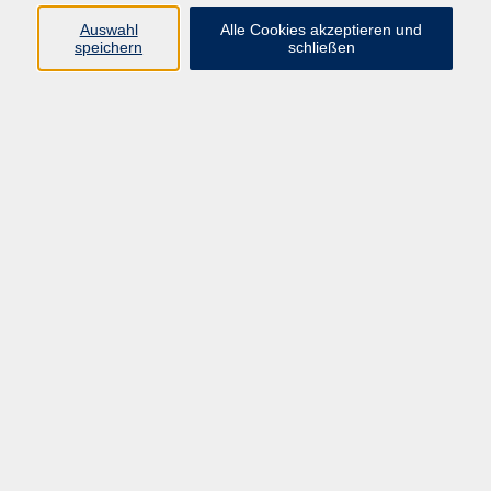
Auswahl
Alle Cookies akzeptieren und
speichern
schließen
Geschäftsstelle Mettmann
Schwarzbachstraße 28
40822 Mettmann
info@vhs-mettmann.de
Tel: (0 21 04) 13 92-0
Fax: (0 21 04) 13 92 92