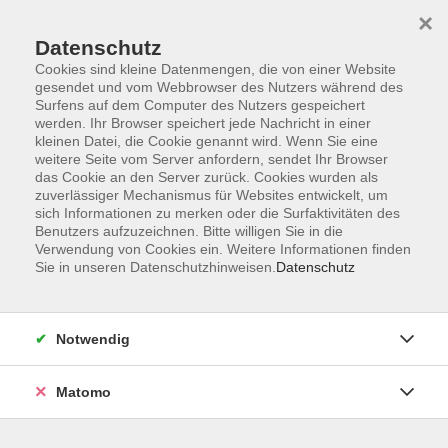
Startseite
Programm
Sprachen lernen
Ermäßigungen
×
Informationen
vhs-Sinfonieorchester
Über uns
Kontakt
Datenschutz
Cookies sind kleine Datenmengen, die von einer Website
gesendet und vom Webbrowser des Nutzers während des
Surfens auf dem Computer des Nutzers gespeichert
werden. Ihr Browser speichert jede Nachricht in einer
kleinen Datei, die Cookie genannt wird. Wenn Sie eine
weitere Seite vom Server anfordern, sendet Ihr Browser
Skip to main content
das Cookie an den Server zurück. Cookies wurden als
zuverlässiger Mechanismus für Websites entwickelt, um
sich Informationen zu merken oder die Surfaktivitäten des
Der Kurs konnte nicht gefunden werden.
Benutzers aufzuzeichnen. Bitte willigen Sie in die
Verwendung von Cookies ein. Weitere Informationen finden
Sie in unseren Datenschutzhinweisen.
Datenschutz
AGB
Notwendig
Datenschutzerklärung
Impressum
Matomo
Widerruf