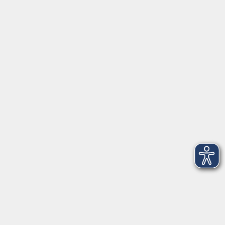
Schulstraße 7
42489 Wülfrath
info@vhs-mettmann.de
Tel: (0 20 58) 91 00 24
Fax: (0 20 14) 13 92 92