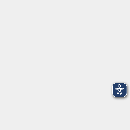
Schulstraße 7
42489 Wülfrath
info@vhs-mettmann.de
Tel: (0 20 58) 91 00 24
Fax: (0 20 14) 13 92 92