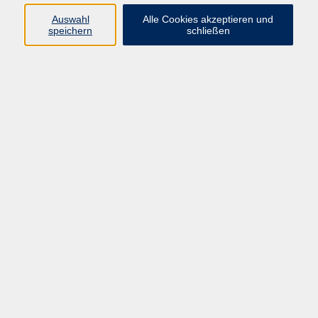
Auswahl
Alle Cookies akzeptieren und
speichern
schließen
Geschäftsstelle Mettmann
Schwarzbachstraße 28
40822 Mettmann
info@vhs-mettmann.de
Tel: (0 21 04) 13 92-0
Fax: (0 21 04) 13 92 92