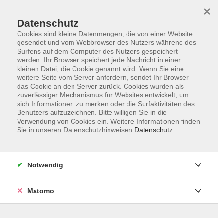
Startseite
Programm
Sprachen lernen
Ermäßigungen
×
Informationen
vhs-Sinfonieorchester
Über uns
Kontakt
Datenschutz
Cookies sind kleine Datenmengen, die von einer Website
gesendet und vom Webbrowser des Nutzers während des
Surfens auf dem Computer des Nutzers gespeichert
werden. Ihr Browser speichert jede Nachricht in einer
kleinen Datei, die Cookie genannt wird. Wenn Sie eine
weitere Seite vom Server anfordern, sendet Ihr Browser
Skip to main content
das Cookie an den Server zurück. Cookies wurden als
zuverlässiger Mechanismus für Websites entwickelt, um
sich Informationen zu merken oder die Surfaktivitäten des
Der Kurs konnte nicht gefunden werden.
Benutzers aufzuzeichnen. Bitte willigen Sie in die
Verwendung von Cookies ein. Weitere Informationen finden
Sie in unseren Datenschutzhinweisen.
Datenschutz
AGB
Notwendig
Datenschutzerklärung
Impressum
Matomo
Widerruf