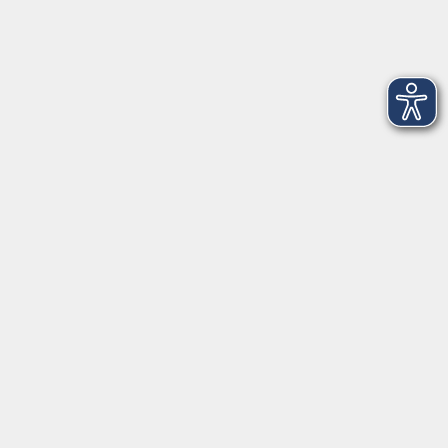
Dienstag und
15:00 - 17:00
Donnerstag
Geschäftsstelle Wülfrath
Schulstraße 7
42489 Wülfrath
info@vhs-mettmann.de
Tel: (0 20 58) 91 00 24
Fax: (0 20 14) 13 92 92