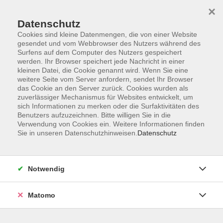
Startseite
Programm
Sprachen lernen
Ermäßigungen
×
Informationen
vhs-Sinfonieorchester
Über uns
Kontakt
Datenschutz
Cookies sind kleine Datenmengen, die von einer Website
gesendet und vom Webbrowser des Nutzers während des
Surfens auf dem Computer des Nutzers gespeichert
werden. Ihr Browser speichert jede Nachricht in einer
kleinen Datei, die Cookie genannt wird. Wenn Sie eine
weitere Seite vom Server anfordern, sendet Ihr Browser
Skip to main content
das Cookie an den Server zurück. Cookies wurden als
zuverlässiger Mechanismus für Websites entwickelt, um
sich Informationen zu merken oder die Surfaktivitäten des
Benutzers aufzuzeichnen. Bitte willigen Sie in die
Verwendung von Cookies ein. Weitere Informationen finden
Sie in unseren Datenschutzhinweisen.
Datenschutz
Notwendig
Sie sind hier:
EDV & Beruf
Arbeitsorganisation
Matomo
Smarte Power im Büro – Mit KI den
Arbeitsalltag effizienter gestalten