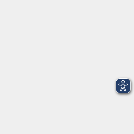
Montag bis
07:30 - 13:00
Donnerstag
Freitag
07:30 - 11:00
Dienstag und
15:00 - 17:00
Donnerstag
Geschäftsstelle Wülfrath
Schulstraße 7
42489 Wülfrath
info@vhs-mettmann.de