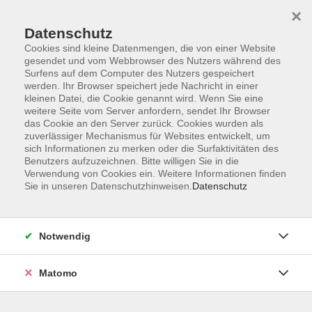
Startseite
Programm
Sprachen lernen
Ermäßigungen
×
Informationen
vhs-Sinfonieorchester
Über uns
Kontakt
Datenschutz
Cookies sind kleine Datenmengen, die von einer Website
gesendet und vom Webbrowser des Nutzers während des
Surfens auf dem Computer des Nutzers gespeichert
werden. Ihr Browser speichert jede Nachricht in einer
kleinen Datei, die Cookie genannt wird. Wenn Sie eine
weitere Seite vom Server anfordern, sendet Ihr Browser
Skip to main content
das Cookie an den Server zurück. Cookies wurden als
zuverlässiger Mechanismus für Websites entwickelt, um
sich Informationen zu merken oder die Surfaktivitäten des
Benutzers aufzuzeichnen. Bitte willigen Sie in die
Verwendung von Cookies ein. Weitere Informationen finden
Sie in unseren Datenschutzhinweisen.
Datenschutz
Notwendig
Sie sind hier:
Onlinekurse
EDV & Beruf
Matomo
Einführung in die Buchführung