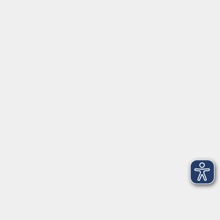
Geschäftsstelle Wülfrath
Schulstraße 7
42489 Wülfrath
info@vhs-mettmann.de
Tel: (0 20 58) 91 00 24
Fax: (0 20 14) 13 92 92