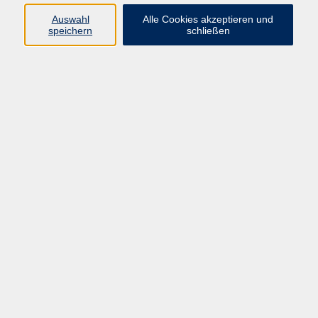
Widerruf
Auswahl
Alle Cookies akzeptieren und
speichern
schließen
Geschäftsstelle Mettmann
Schwarzbachstraße 28
40822 Mettmann
info@vhs-mettmann.de
Tel: (0 21 04) 13 92-0
Fax: (0 21 04) 13 92 92