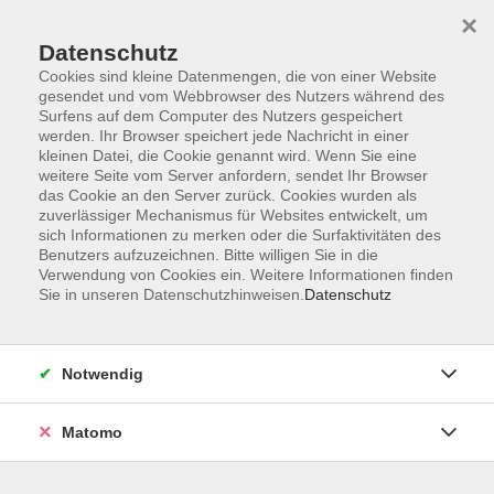
Startseite
Programm
Sprachen lernen
Ermäßigungen
×
Informationen
vhs-Sinfonieorchester
Über uns
Kontakt
Datenschutz
Cookies sind kleine Datenmengen, die von einer Website
gesendet und vom Webbrowser des Nutzers während des
Surfens auf dem Computer des Nutzers gespeichert
werden. Ihr Browser speichert jede Nachricht in einer
kleinen Datei, die Cookie genannt wird. Wenn Sie eine
weitere Seite vom Server anfordern, sendet Ihr Browser
Skip to main content
You are here:
das Cookie an den Server zurück. Cookies wurden als
Über uns
Ihre Kursleitenden
zuverlässiger Mechanismus für Websites entwickelt, um
sich Informationen zu merken oder die Surfaktivitäten des
Benutzers aufzuzeichnen. Bitte willigen Sie in die
Verwendung von Cookies ein. Weitere Informationen finden
Der Dozent konnte leider nicht gefunden werden
Sie in unseren Datenschutzhinweisen.
Datenschutz
Notwendig
AGB
Matomo
Datenschutzerklärung
Impressum