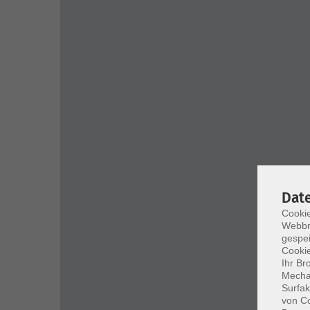
Dat
Cookie
Webbr
gespei
Cookie
Ihr Br
Mechan
Surfak
von Co