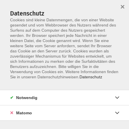
Startseite
Programm
Sprachen lernen
Ermäßigungen
×
Informationen
vhs-Sinfonieorchester
Über uns
Kontakt
Datenschutz
Cookies sind kleine Datenmengen, die von einer Website
gesendet und vom Webbrowser des Nutzers während des
Surfens auf dem Computer des Nutzers gespeichert
werden. Ihr Browser speichert jede Nachricht in einer
kleinen Datei, die Cookie genannt wird. Wenn Sie eine
weitere Seite vom Server anfordern, sendet Ihr Browser
Skip to main content
das Cookie an den Server zurück. Cookies wurden als
zuverlässiger Mechanismus für Websites entwickelt, um
sich Informationen zu merken oder die Surfaktivitäten des
Der Kurs konnte nicht gefunden werden.
Benutzers aufzuzeichnen. Bitte willigen Sie in die
Verwendung von Cookies ein. Weitere Informationen finden
Sie in unseren Datenschutzhinweisen.
Datenschutz
AGB
Notwendig
Datenschutzerklärung
Impressum
Matomo
Widerruf