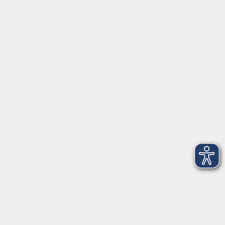
Schulstraße 7
42489 Wülfrath
info@vhs-mettmann.de
Tel: (0 20 58) 91 00 24
Fax: (0 20 14) 13 92 92