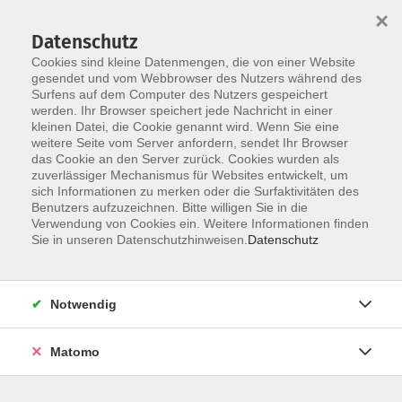
Startseite
Programm
Sprachen lernen
Ermäßigungen
×
Informationen
vhs-Sinfonieorchester
Über uns
Kontakt
Datenschutz
Cookies sind kleine Datenmengen, die von einer Website
gesendet und vom Webbrowser des Nutzers während des
Surfens auf dem Computer des Nutzers gespeichert
werden. Ihr Browser speichert jede Nachricht in einer
kleinen Datei, die Cookie genannt wird. Wenn Sie eine
weitere Seite vom Server anfordern, sendet Ihr Browser
Skip to main content
das Cookie an den Server zurück. Cookies wurden als
zuverlässiger Mechanismus für Websites entwickelt, um
sich Informationen zu merken oder die Surfaktivitäten des
Der Kurs konnte nicht gefunden werden.
Benutzers aufzuzeichnen. Bitte willigen Sie in die
Verwendung von Cookies ein. Weitere Informationen finden
Sie in unseren Datenschutzhinweisen.
Datenschutz
AGB
Notwendig
Datenschutzerklärung
Impressum
Matomo
Widerruf