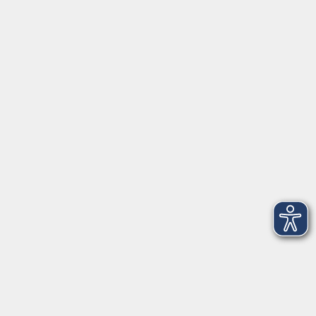
Schulstraße 7
42489 Wülfrath
info@vhs-mettmann.de
Tel: (0 20 58) 91 00 24
Fax: (0 20 14) 13 92 92