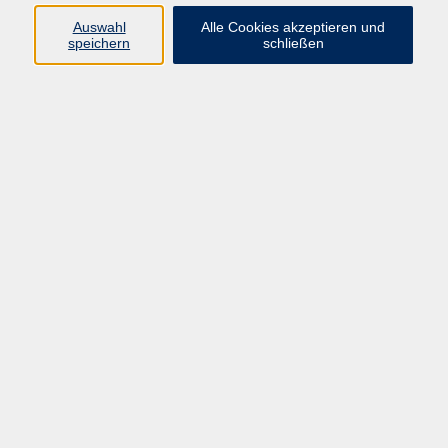
Thomas Krause
Auswahl
Alle Cookies akzeptieren und
Studienleiter Gesellschaft | Politik |
speichern
schließen
Umwelt, Kultur und Kreativität,
Schulabschlüsse, junge vhs
(0 21 04) 13 92-50
krause@vhs-mettmann.de
Ergebnisse filtern
Keine passenden Kurse gefunden.
AGB