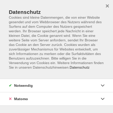
Startseite
Programm
Sprachen lernen
Ermäßigungen
×
Informationen
vhs-Sinfonieorchester
Über uns
Kontakt
Datenschutz
Cookies sind kleine Datenmengen, die von einer Website
gesendet und vom Webbrowser des Nutzers während des
Surfens auf dem Computer des Nutzers gespeichert
werden. Ihr Browser speichert jede Nachricht in einer
kleinen Datei, die Cookie genannt wird. Wenn Sie eine
weitere Seite vom Server anfordern, sendet Ihr Browser
Skip to main content
das Cookie an den Server zurück. Cookies wurden als
zuverlässiger Mechanismus für Websites entwickelt, um
sich Informationen zu merken oder die Surfaktivitäten des
Benutzers aufzuzeichnen. Bitte willigen Sie in die
Opern
Verwendung von Cookies ein. Weitere Informationen finden
Sie in unseren Datenschutzhinweisen.
Datenschutz
Notwendig
0 Kurse
Matomo
zurück zu Musik