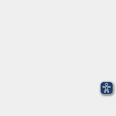
Geschäftsstelle Wülfrath
Schulstraße 7
42489 Wülfrath
info@vhs-mettmann.de
Tel: (0 20 58) 91 00 24
Fax: (0 20 14) 13 92 92