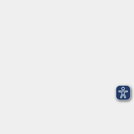
Schulstraße 7
42489 Wülfrath
info@vhs-mettmann.de
Tel: (0 20 58) 91 00 24
Fax: (0 20 14) 13 92 92