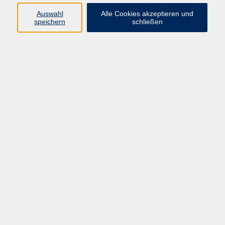
Auswahl
Alle Cookies akzeptieren und
speichern
schließen
Geschäftsstelle Mettmann
Schwarzbachstraße 28
40822 Mettmann
info@vhs-mettmann.de
Tel: (0 21 04) 13 92-0
Fax: (0 21 04) 13 92 92