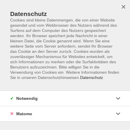
Startseite
Programm
Sprachen lernen
Ermäßigungen
×
Informationen
vhs-Sinfonieorchester
Über uns
Kontakt
Datenschutz
Cookies sind kleine Datenmengen, die von einer Website
gesendet und vom Webbrowser des Nutzers während des
Surfens auf dem Computer des Nutzers gespeichert
werden. Ihr Browser speichert jede Nachricht in einer
kleinen Datei, die Cookie genannt wird. Wenn Sie eine
weitere Seite vom Server anfordern, sendet Ihr Browser
Skip to main content
das Cookie an den Server zurück. Cookies wurden als
zuverlässiger Mechanismus für Websites entwickelt, um
sich Informationen zu merken oder die Surfaktivitäten des
Der Kurs konnte nicht gefunden werden.
Benutzers aufzuzeichnen. Bitte willigen Sie in die
Verwendung von Cookies ein. Weitere Informationen finden
Sie in unseren Datenschutzhinweisen.
Datenschutz
AGB
Notwendig
Datenschutzerklärung
Impressum
Matomo
Widerruf