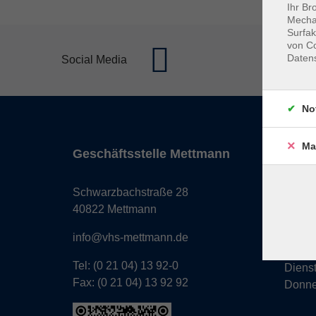
Ihr Br
Mechan
Surfak
von Co
Daten
Social Media
No
Ma
Geschäftsstelle Mettmann
Öffnun
Monta
Schwarzbachstraße 28
Donne
40822 Mettmann
Freita
info@vhs-mettmann.de
Tel: (0 21 04) 13 92-0
Diens
Fax: (0 21 04) 13 92 92
Donne