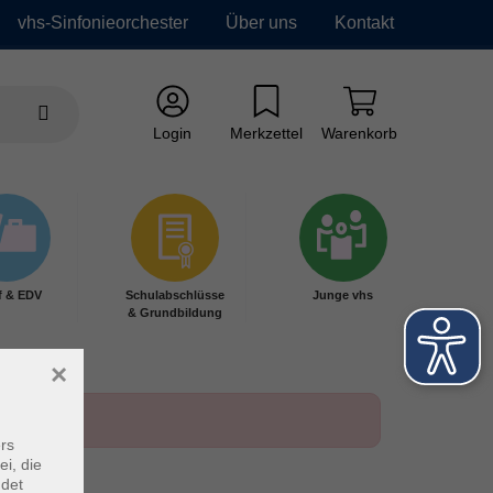
vhs-Sinfonieorchester
Über uns
Kontakt
Login
Merkzettel
Warenkorb
f & EDV
Schulabschlüsse
Junge vhs
& Grundbildung
×
rs
ei, die
ndet