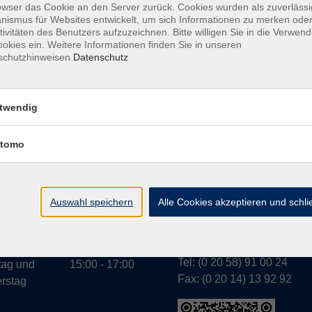
owser das Cookie an den Server zurück. Cookies wurden als zuverlässi
ismus für Websites entwickelt, um sich Informationen zu merken oder
tivitäten des Benutzers aufzuzeichnen. Bitte willigen Sie in die Verwen
okies ein. Weitere Informationen finden Sie in unseren
schutzhinweisen.
Datenschutz
A
twendig
tomo
Geschäftsstelle Wülfr
gszeiten:
g bis
07:30 - 13:00
Schulstraße 7
rstag
Auswahl speichern
Alle Cookies akzeptieren und schl
42489 Wülfrath
g
07:30 - 11:00
info@vhs-mettmann.de
Tel: (0 20 58) 91 00 24
tag und
15:00 - 17:00
Fax: (0 20 14) 13 92 92
rstag