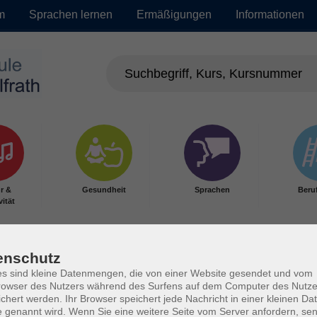
m
Sprachen lernen
Ermäßigungen
Informationen
r &
Gesundheit
Sprachen
Beru
vität
enschutz
s sind kleine Datenmengen, die von einer Website gesendet und vom
owser des Nutzers während des Surfens auf dem Computer des Nutze
chert werden. Ihr Browser speichert jede Nachricht in einer kleinen Dat
 genannt wird. Wenn Sie eine weitere Seite vom Server anfordern, se