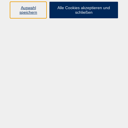
Auswahl
Alle Cookies akzeptieren und
speichern
schließen
Ergebnisse filtern
Französisch A2.2
Mo. 07.09.2026 17:45
Mettmann
Einführung in die Deutsche Gebärdensprache
Sa. 12.09.2026 09:45
Mettmann