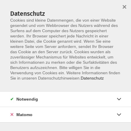
Startseite
Programm
Sprachen lernen
Ermäßigungen
×
Informationen
vhs-Sinfonieorchester
Über uns
Kontakt
Datenschutz
Cookies sind kleine Datenmengen, die von einer Website
gesendet und vom Webbrowser des Nutzers während des
Surfens auf dem Computer des Nutzers gespeichert
werden. Ihr Browser speichert jede Nachricht in einer
kleinen Datei, die Cookie genannt wird. Wenn Sie eine
weitere Seite vom Server anfordern, sendet Ihr Browser
Skip to main content
das Cookie an den Server zurück. Cookies wurden als
zuverlässiger Mechanismus für Websites entwickelt, um
sich Informationen zu merken oder die Surfaktivitäten des
Benutzers aufzuzeichnen. Bitte willigen Sie in die
Sprachen
Verwendung von Cookies ein. Weitere Informationen finden
Sie in unseren Datenschutzhinweisen.
Datenschutz
Notwendig
8 Kurse
Matomo
Suchergebnisse Öffnungszeiten vhs wülfrath'
zurück zu NEU im Programm