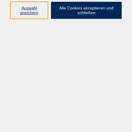
Auswahl
Alle Cookies akzeptieren und
Thomas Krause
speichern
schließen
Studienleiter Gesellschaft | Politik |
Umwelt, Kultur und Kreativität,
Schulabschlüsse, junge vhs
(0 21 04) 13 92-50
krause@vhs-mettmann.de
Ergebnisse filtern
Keine passenden Kurse gefunden.