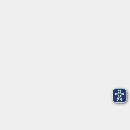
Geschäftsstelle Wülfrath
Schulstraße 7
42489 Wülfrath
info@vhs-mettmann.de
Tel: (0 20 58) 91 00 24
Fax: (0 20 14) 13 92 92