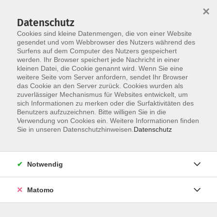
Startseite
Programm
Sprachen lernen
Ermäßigungen
×
Informationen
vhs-Sinfonieorchester
Über uns
Kontakt
Datenschutz
Cookies sind kleine Datenmengen, die von einer Website
gesendet und vom Webbrowser des Nutzers während des
Surfens auf dem Computer des Nutzers gespeichert
werden. Ihr Browser speichert jede Nachricht in einer
kleinen Datei, die Cookie genannt wird. Wenn Sie eine
weitere Seite vom Server anfordern, sendet Ihr Browser
Skip to main content
das Cookie an den Server zurück. Cookies wurden als
zuverlässiger Mechanismus für Websites entwickelt, um
sich Informationen zu merken oder die Surfaktivitäten des
Gesellschaft | Politik |
Benutzers aufzuzeichnen. Bitte willigen Sie in die
Verwendung von Cookies ein. Weitere Informationen finden
Umwelt
Sie in unseren Datenschutzhinweisen.
Datenschutz
Notwendig
0 Kurse
Matomo
Suchergebnisse Erste Hilfe