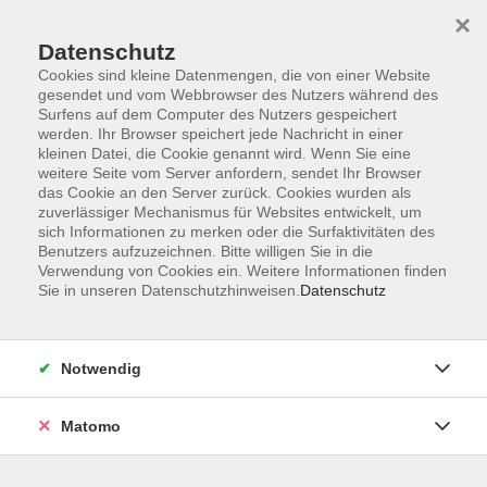
Startseite
Programm
Sprachen lernen
Ermäßigungen
×
Informationen
vhs-Sinfonieorchester
Über uns
Kontakt
Datenschutz
Cookies sind kleine Datenmengen, die von einer Website
gesendet und vom Webbrowser des Nutzers während des
Surfens auf dem Computer des Nutzers gespeichert
werden. Ihr Browser speichert jede Nachricht in einer
kleinen Datei, die Cookie genannt wird. Wenn Sie eine
weitere Seite vom Server anfordern, sendet Ihr Browser
Skip to main content
das Cookie an den Server zurück. Cookies wurden als
zuverlässiger Mechanismus für Websites entwickelt, um
sich Informationen zu merken oder die Surfaktivitäten des
Benutzers aufzuzeichnen. Bitte willigen Sie in die
Bildungsurlaub
Verwendung von Cookies ein. Weitere Informationen finden
Sie in unseren Datenschutzhinweisen.
Datenschutz
Notwendig
2 Kurse
Matomo
zurück zu EDV & Beruf