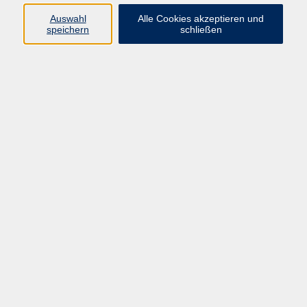
Auswahl
Alle Cookies akzeptieren und
speichern
schließen
Ergebnisse filtern
Bildungsurlaub / Intensivseminar:
Mo. 07.12.2026 09:00
Zoom
Bildungsurlaub NRW / Intensivseminar:
Mo. 14.12.2026 09:00
Zoom