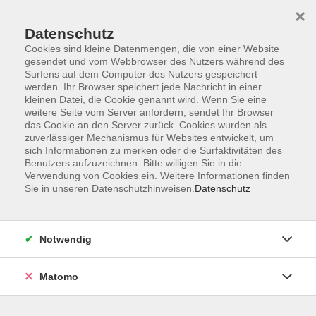
Startseite
Programm
Sprachen lernen
Ermäßigungen
×
Informationen
vhs-Sinfonieorchester
Über uns
Kontakt
Datenschutz
Cookies sind kleine Datenmengen, die von einer Website
gesendet und vom Webbrowser des Nutzers während des
Surfens auf dem Computer des Nutzers gespeichert
werden. Ihr Browser speichert jede Nachricht in einer
kleinen Datei, die Cookie genannt wird. Wenn Sie eine
weitere Seite vom Server anfordern, sendet Ihr Browser
Skip to main content
das Cookie an den Server zurück. Cookies wurden als
zuverlässiger Mechanismus für Websites entwickelt, um
sich Informationen zu merken oder die Surfaktivitäten des
Benutzers aufzuzeichnen. Bitte willigen Sie in die
Bildungsurlaub
Verwendung von Cookies ein. Weitere Informationen finden
Sie in unseren Datenschutzhinweisen.
Datenschutz
Notwendig
2 Kurse
Matomo
Suchergebnisse VHS Orchester
zurück zu EDV & Beruf