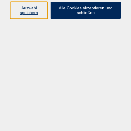
Auswahl
Alle Cookies akzeptieren und
speichern
schließen
Ergebnisse filtern
Bildungsurlaub / Intensivseminar:
Mo. 07.12.2026 09:00
Zoom
Bildungsurlaub NRW / Intensivseminar:
Mo. 14.12.2026 09:00
Zoom